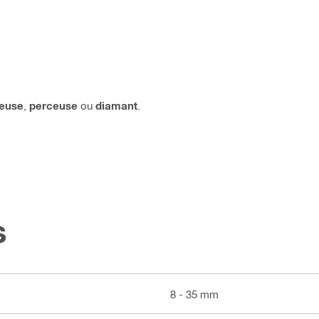
reuse
,
perceuse
ou
diamant
.
s
8 - 35 mm