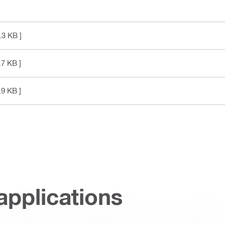
.3 KB ]
.7 KB ]
.9 KB ]
applications