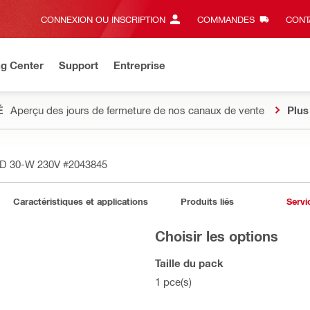
CONNEXION OU INSCRIPTION
COMMANDES
CONT
ng Center
Support
Entreprise
É
Aperçu des jours de fermeture de nos canaux de vente
Plus
DD 30-W 230V
#2043845
Caractéristiques et applications
Produits liés
Servi
Choisir les options
Taille du pack
1 pce(s)