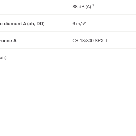
1
88 dB (A)
ne diamant A (ah, DD)
6 m/s²
uronne A
C+ 18/300 SPX-T
ils)