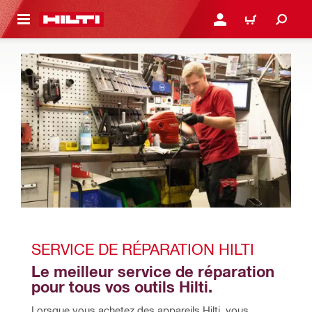
 MAIN CONTENT
CONNEXION OU INSCRIP
PANIER
SERVICE DE RÉPARATION HILTI
Le meilleur service de réparation 
pour tous vos outils Hilti.
Lorsque vous achetez des appareils Hilti, vous 