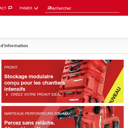
Suggestions de recherche
Rechercher
ACT‎
PANIER
 d'information
PROKIT
Stockage modulaire
conçu pour les chantiers
intensifs
CRÉEZ VOTRE PROKIT IDÉAL
MARTEAUX-PERFORATEURS SDS-MAX
Percez sans relâche.