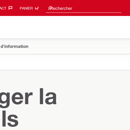
Suggestions de recherche
Rechercher
ACT‎
PANIER
 d'information
ger la
ls