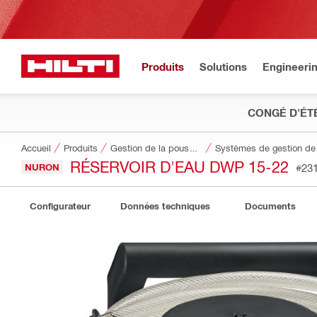
Produits
Solutions
Engineeri
CONGÉ D'ÉT
Accueil
Produits
Gestion de la poussière et de l’eau
Systèmes de gestion de l
RÉSERVOIR D'EAU DWP 15-22
NURON
#23
Configurateur
Données techniques
Documents