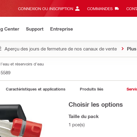
CONNEXION OU INSCRIPTION
COMMANDES
CONT
ng Center
Support
Entreprise
É
Aperçu des jours de fermeture de nos canaux de vente
Plus
’eau et réservoirs d’eau
15589
Caractéristiques et applications
Produits liés
Servi
Choisir les options
Taille du pack
1 pce(s)