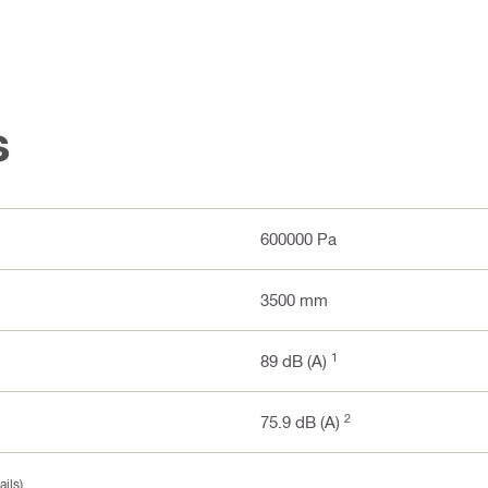
s
600000 Pa
3500 mm
1
89 dB (A)
2
75.9 dB (A)
ils)