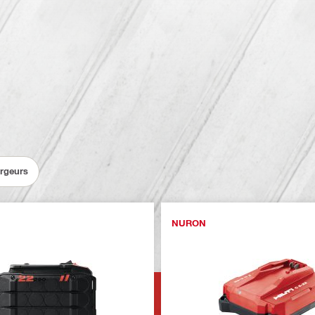
argeurs
NURON