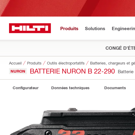
Produits
Solutions
Engineeri
CONGÉ D'ÉT
Accueil
Produits
Outils électroportatifs
Batteries, chargeurs et g
BATTERIE NURON B 22-290
NURON
Batterie
Configurateur
Données techniques
Documents