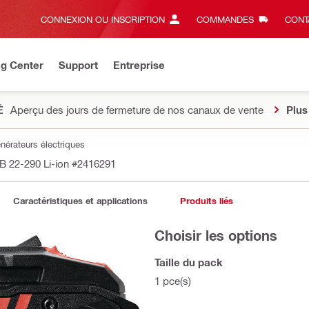
CONNEXION OU INSCRIPTION
COMMANDES
CONT
ng Center
Support
Entreprise
É
Aperçu des jours de fermeture de nos canaux de vente
Plus
énérateurs électriques
 B 22-290 Li-ion
#2416291
Caractéristiques et applications
Produits liés
Choisir les options
Taille du pack
1 pce(s)