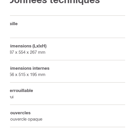
Taille
L
Dimensions (LxlxH)
387 x 554 x 267 mm
Dimensions internes
356 x 515 x 195 mm
Verrouillable
Oui
Couvercles
Couvercle opaque