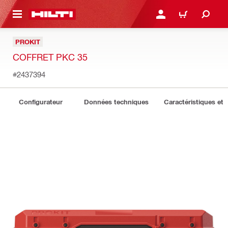
 MAIN CONTENT
CONNEXION OU INSCRIP
PANIER
PROKIT
COFFRET PKC 35
#2437394
Configurateur
Données techniques
Caractéristiques et 