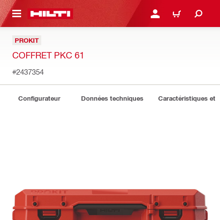
 MAIN CONTENT
CONNEXION OU INSCRIP
PANIER
PROKIT
COFFRET PKC 61
#2437354
Configurateur
Données techniques
Caractéristiques et 