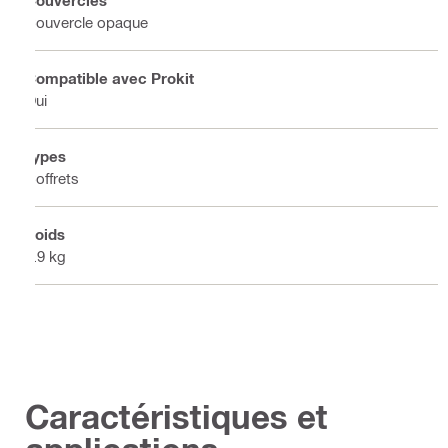
Couvercles
Couvercle opaque
Compatible avec Prokit
Oui
Types
Coffrets
Poids
5.9 kg
Caractéristiques et