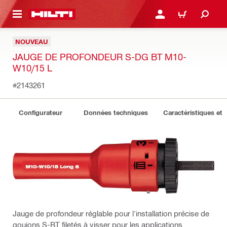
 MAIN CONTENT
CONNEXION OU INSCRIP
PANIER
NOUVEAU
JAUGE DE PROFONDEUR S-DG BT M10-
W10/15 L
#2143261
Configurateur
Données techniques
Caractéristiques et 
Jauge de profondeur réglable pour l'installation précise de
goujons S-BT filetés à visser pour les applications