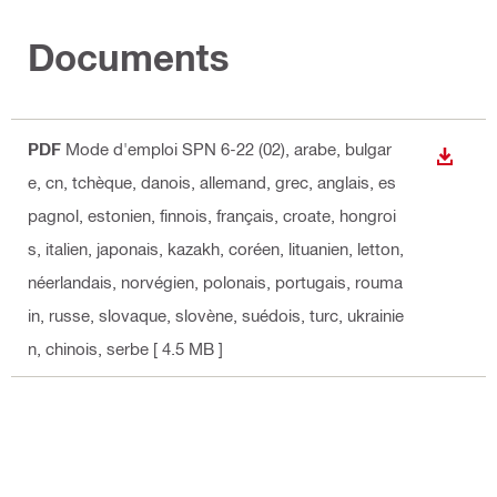
Documents
PDF
Mode d'emploi SPN 6-22 (02)
, arabe, bulgar
TÉLÉC
e, cn, tchèque, danois, allemand, grec, anglais, es
pagnol, estonien, finnois, français, croate, hongroi
s, italien, japonais, kazakh, coréen, lituanien, letton,
néerlandais, norvégien, polonais, portugais, rouma
in, russe, slovaque, slovène, suédois, turc, ukrainie
n, chinois, serbe
[ 4.5 MB ]