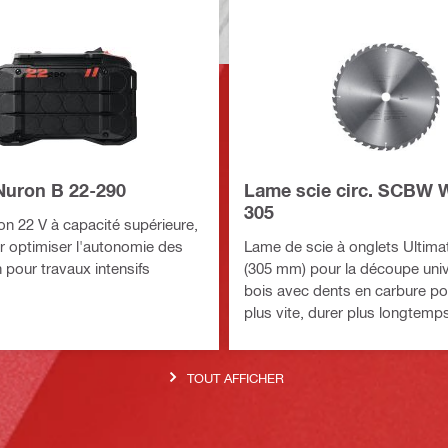
 Nuron B 22-290
Lame scie circ. SCBW
305
ion 22 V à capacité supérieure,
 optimiser l'autonomie des
Lame de scie à onglets Ultima
 pour travaux intensifs
(305 mm) pour la découpe univ
bois avec dents en carbure p
plus vite, durer plus longtemp
augmenter la productivité avec
onglets sans fil
TOUT AFFICHER