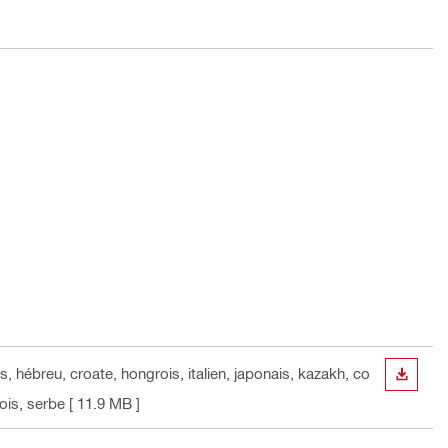
s, hébreu, croate, hongrois, italien, japonais, kazakh, co
TÉLÉC
nois, serbe
[ 11.9 MB ]