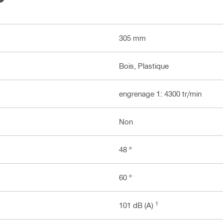
305 mm
Bois, Plastique
engrenage 1: 4300 tr/min
Non
48 °
60 °
1
101 dB (A)