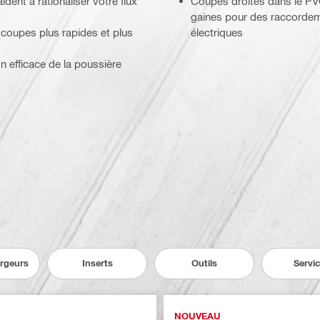
dent à rationaliser votre flux
Coupes droites dans le PVC
gaines pour des raccordeme
 coupes plus rapides et plus
électriques
on efficace de la poussière
argeurs
Inserts
Outils
Servi
NOUVEAU