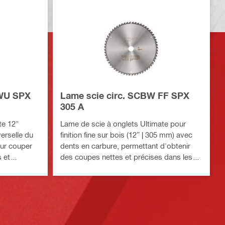
 WU SPX
Lame scie circ. SCBW FF SPX
305 A
te 12"
Lame de scie à onglets Ultimate pour
erselle du
finition fine sur bois (12” | 305 mm) avec
our couper
dents en carbure, permettant d'obtenir
s et
des coupes nettes et précises dans les
 les scies à
poutres en bois avec notre scie à onglets
sans fil SM 60-22