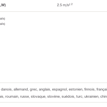
2
h,W)
2.5 m/s²
ils)
ils)
 danois, allemand, grec, anglais, espagnol, estonien, finnois, françai
ais, roumain, russe, slovaque, slovène, suédois, turc, ukrainien, chi