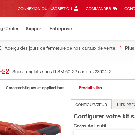
CONNEXION OU INSCRIPTION
COMMANDES
CONT
ng Center
Support
Entreprise
É
Aperçu des jours de fermeture de nos canaux de vente
Plus
-22
Scie a onglets sans fil SM 60-22 carton
#2390412
Caractéristiques et applications
Produits liés
CONFIGURATEUR
KITS PR
Configurer votre kit s
Corps de l'outil