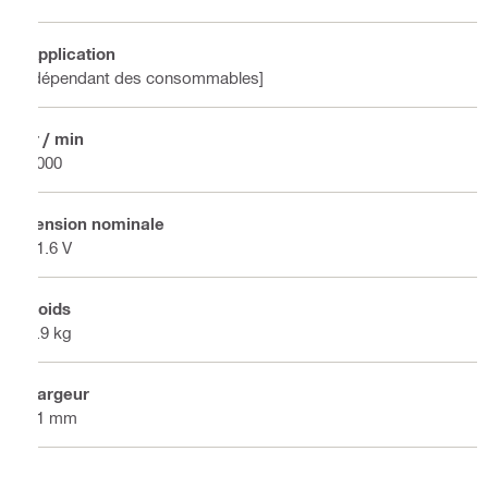
Application
[dépendant des consommables]
tr / min
4000
Tension nominale
21.6 V
Poids
1.9 kg
Largeur
91 mm