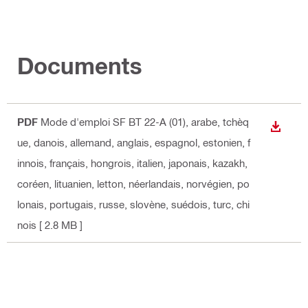
Documents
PDF
Mode d'emploi SF BT 22-A (01)
, arabe, tchèq
TÉLÉC
ue, danois, allemand, anglais, espagnol, estonien, f
innois, français, hongrois, italien, japonais, kazakh,
coréen, lituanien, letton, néerlandais, norvégien, po
lonais, portugais, russe, slovène, suédois, turc, chi
nois
[ 2.8 MB ]