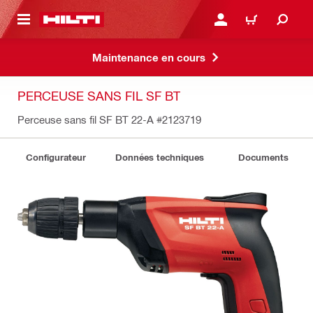
 MAIN CONTENT
CONNEXION OU INSCRIP
PANIER
Maintenance en cours
PERCEUSE SANS FIL SF BT
Perceuse sans fil SF BT 22-A
#2123719
Configurateur
Données techniques
Documents