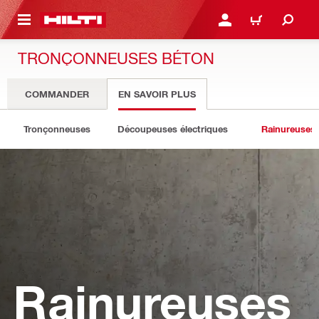
 MAIN CONTENT
CONNEXION OU INSCRIP
PANIER
TRONÇONNEUSES BÉTON
COMMANDER
EN SAVOIR PLUS
Tronçonneuses
Découpeuses électriques
Rainureuses
Rainureuses