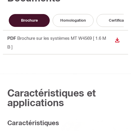
Brochure
Homologation
Certificat
PDF
Brochure sur les systèmes MT W4569
[ 1.6 M
TÉLÉC
B ]
Caractéristiques et
applications
Caractéristiques