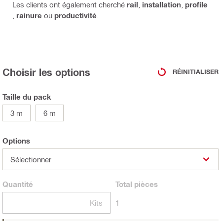
Les clients ont également cherché
rail
,
installation
,
profile
,
rainure
ou
productivité
.
Choisir les options
RÉINITIALISER
Taille du pack
3 m
6 m
Options
Sélectionner
Quantité
Total
pièces
Kits
1