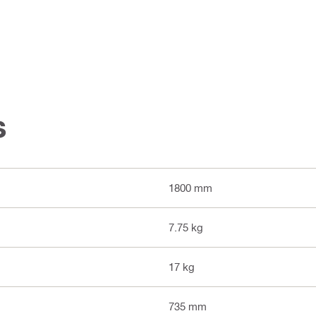
s
1800 mm
7.75 kg
17 kg
735 mm