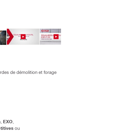
urdes de démolition et forage
n
,
EXO
,
titives
ou