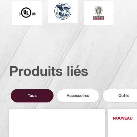
American Bureau of Shipping
Underwriters Laboratories
Bureau Veritas
Produits liés
Tous
Accessoires
Outils
NOUVEAU