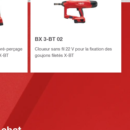
BX 3-BT 02
 pré-perçage
Cloueur sans fil 22 V pour la fixation des
 X-BT
goujons filetés X-BT
 chat