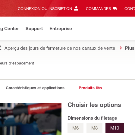
CONNEXION OU INSCRIPTION
COMMANDES
CONT
ng Center
Support
Entreprise
É
Aperçu des jours de fermeture de nos canaux de vente
Plus
ateurs d'espacement
Caractéristiques et applications
Produits liés
Choisir les options
Dimensions du filetage
M6
M8
M10