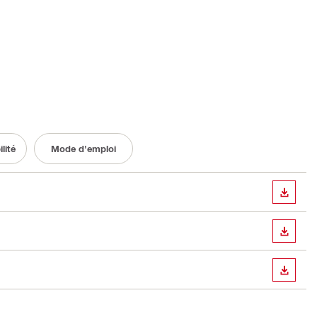
lité
Mode d'emploi
TÉLÉC
TÉLÉC
TÉLÉC