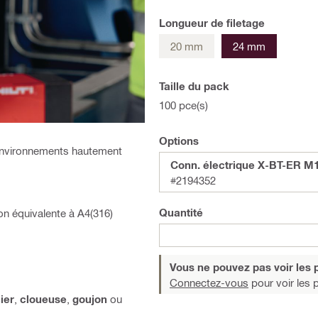
Longueur de filetage
20 mm
24 mm
Taille du pack
100 pce(s)
Options
 environnements hautement
Conn. électrique X-BT-ER M1
#2194352
Quantité
ion équivalente à A4(316)
Vous ne pouvez pas voir les p
Connectez-vous
pour voir les p
ier
,
cloueuse
,
goujon
ou