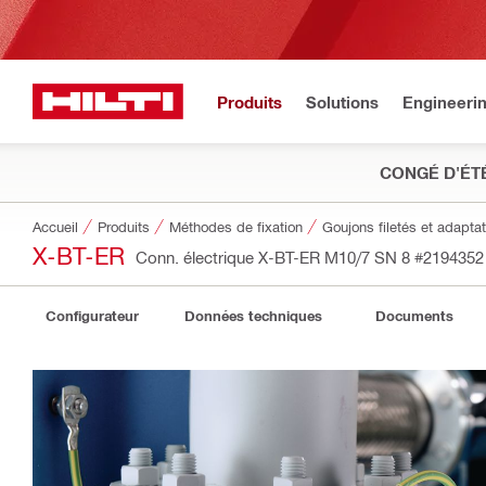
Produits
Solutions
Engineeri
CONGÉ D'ÉT
Accueil
Produits
Méthodes de fixation
Goujons filetés et adapt
X-BT-ER
Conn. électrique X-BT-ER M10/7 SN 8
#2194352
Configurateur
Données techniques
Documents