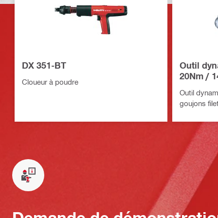
DX 351-BT
Outil dy
20Nm / 1
Cloueur à poudre
Outil dynam
goujons fil
Demande de démonstratio