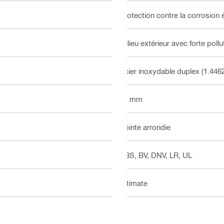
Protection contre la corrosion 
milieu extérieur avec forte pollut
Acier inoxydable duplex (1.446
31 mm
Pointe arrondie
ABS, BV, DNV, LR, UL
Ultimate