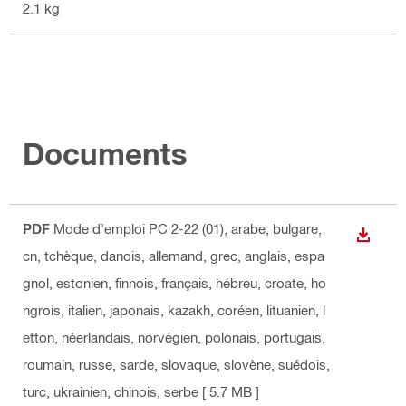
2.1 kg
Documents
PDF
Mode d'emploi PC 2-22 (01)
, arabe, bulgare,
TÉLÉC
cn, tchèque, danois, allemand, grec, anglais, espa
gnol, estonien, finnois, français, hébreu, croate, ho
ngrois, italien, japonais, kazakh, coréen, lituanien, l
etton, néerlandais, norvégien, polonais, portugais,
roumain, russe, sarde, slovaque, slovène, suédois,
turc, ukrainien, chinois, serbe
[ 5.7 MB ]