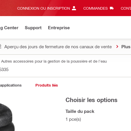
CONNEXION OU INSCRIPTION
COMMANDES
CONT
ng Center
Support
Entreprise
É
Aperçu des jours de fermeture de nos canaux de vente
Plus
Autres accessoires pour la gestion de la poussière et de l’eau
5335
 applications
Produits liés
Choisir les options
Taille du pack
1 pce(s)