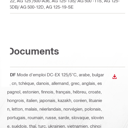
A22, AG 125 /500-A36, AG 125-13S/ AG 500 -11S, AG 125-
15DB/ AG 500-12D, AG 125-19-SE
Documents
PDF
Mode d'emploi DC-EX 125/5"C
, arabe, bulgar
TÉLÉC
e, cn, tchèque, danois, allemand, grec, anglais, es
pagnol, estonien, finnois, français, hébreu, croate,
hongrois, italien, japonais, kazakh, coréen, lituanie
n, letton, malais, néerlandais, norvégien, polonais,
portugais, roumain, russe, sarde, slovaque, slovèn
e, suédois, thaï, turc, ukrainien, vietnamien, chinoi