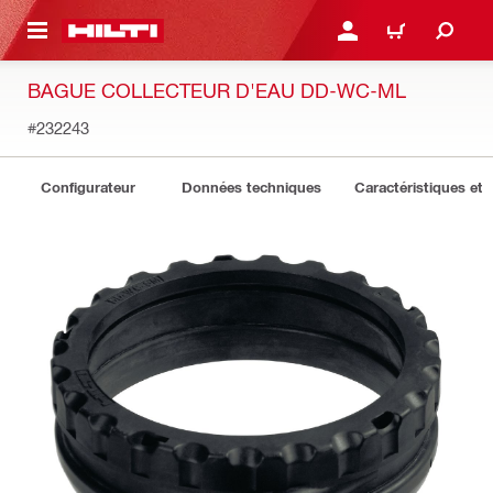
 MAIN CONTENT
CONNEXION OU INSCRIP
PANIER
BAGUE COLLECTEUR D'EAU DD-WC-ML
#232243
Configurateur
Données techniques
Caractéristiques et 