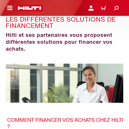
 MAIN CONTENT
CONNEXION OU INSCRIP
PANIER
LES DIFFÉRENTES SOLUTIONS DE
FINANCEMENT
Hilti et ses partenaires vous proposent
différentes solutions pour financer vos
achats.
COMMENT FINANCER VOS ACHATS CHEZ HILTI
?