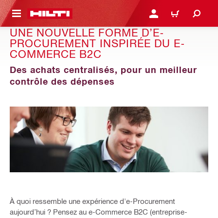
 MAIN CONTENT
CONNEXION OU INSCRIP
PANIER
UNE NOUVELLE FORME D’E-
PROCUREMENT INSPIRÉE DU E-
COMMERCE B2C
Des achats centralisés, pour un meilleur
contrôle des dépenses
À quoi ressemble une expérience d'e-Procurement
aujourd’hui ? Pensez au e-Commerce B2C (entreprise-