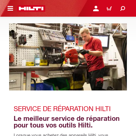
 MAIN CONTENT
CONNEXION OU INSCRIP
PANIER
SERVICE DE RÉPARATION HILTI
Le meilleur service de réparation 
pour tous vos outils Hilti.
Lorsque vous achetez des appareils Hilti, vous 