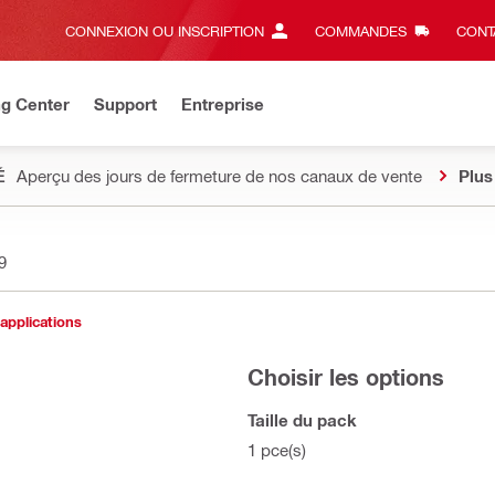
CONNEXION OU INSCRIPTION
COMMANDES
CONT
ng Center
Support
Entreprise
É
Aperçu des jours de fermeture de nos canaux de vente
Plus
9
 applications
Choisir les options
Taille du pack
1 pce(s)