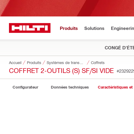
Produits
Solutions
Engineeri
CONGÉ D'ÉT
Accueil
Produits
Systèmes de transport et de stockage des outils
Coffrets
COFFRET 2-OUTILS (S) SF/SI VIDE
#232922
Configurateur
Données techniques
Caractéristiques et