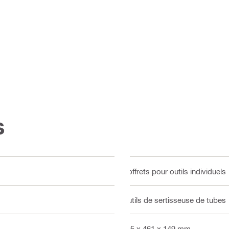
s
Coffrets pour outils individuels
Outils de sertisseuse de tubes
595 x 461 x 149 mm