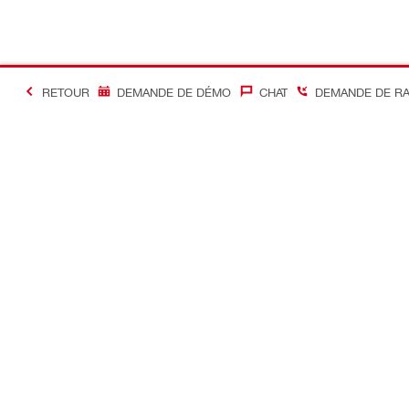
RETOUR
DEMANDE DE DÉMO
CHAT
DEMANDE DE R
#Making Constructi
Contact
Accès rapi
Contactez-nous
Mon compte