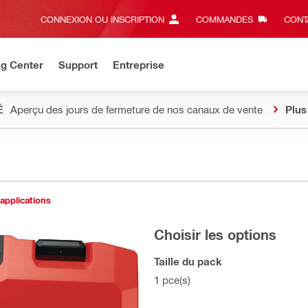
CONNEXION OU INSCRIPTION
COMMANDES
CONT
ng Center
Support
Entreprise
É
Aperçu des jours de fermeture de nos canaux de vente
Plus
 applications
Choisir les options
Taille du pack
1 pce(s)