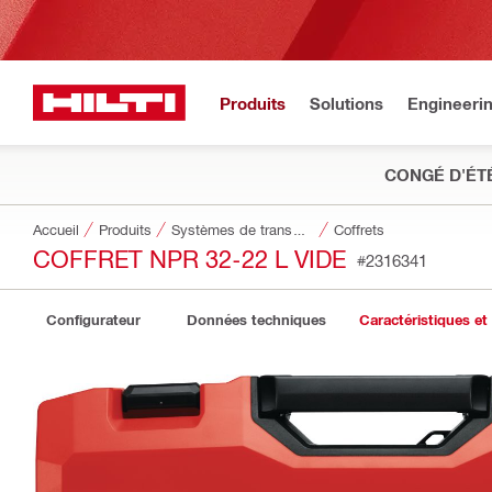
Produits
Solutions
Engineeri
CONGÉ D'ÉT
Accueil
Produits
Systèmes de transport et de stockage des outils
Coffrets
COFFRET NPR 32-22 L VIDE
#2316341
Configurateur
Données techniques
Caractéristiques et