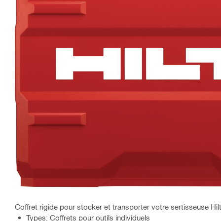
Coffret rigide pour stocker et transporter votre sertisseuse Hil
Types: Coffrets pour outils individuels