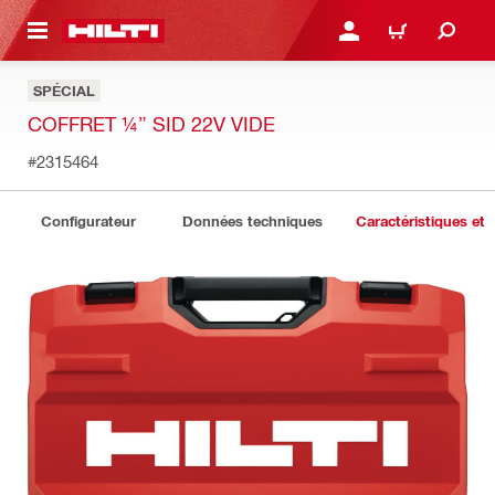
 MAIN CONTENT
CONNEXION OU INSCRIP
PANIER
SPÉCIAL
COFFRET ¼” SID 22V VIDE
#2315464
Configurateur
Données techniques
Caractéristiques et 