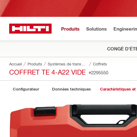
Produits
Solutions
Engineeri
CONGÉ D'ÉT
Accueil
Produits
Systèmes de transport et de stockage des outils
Coffrets
COFFRET TE 4-A22 VIDE
#2295550
Configurateur
Données techniques
Caractéristiques et