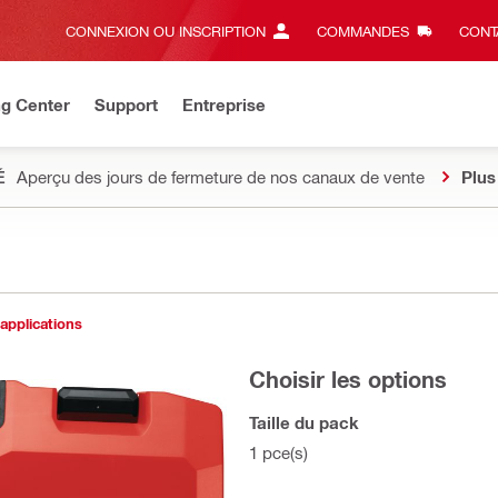
CONNEXION OU INSCRIPTION
COMMANDES
CONT
ng Center
Support
Entreprise
É
Aperçu des jours de fermeture de nos canaux de vente
Plus
 applications
Choisir les options
Taille du pack
1 pce(s)