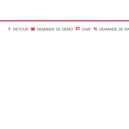
RETOUR
DEMANDE DE DÉMO
CHAT
DEMANDE DE R
#Making Constructi
Contact
Accès rapi
Contactez-nous
Mon compte