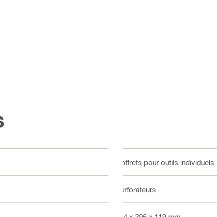
s
Coffrets pour outils individuels
Perforateurs
444 x 395 x 119 mm