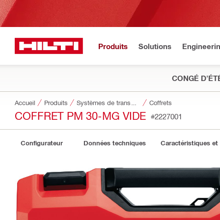
Produits
Solutions
Engineeri
CONGÉ D'ÉT
Accueil
Produits
Systèmes de transport et de stockage des outils
Coffrets
COFFRET PM 30-MG VIDE
#2227001
Configurateur
Données techniques
Caractéristiques et