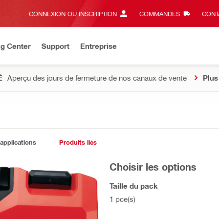
CONNEXION OU INSCRIPTION
COMMANDES
CONT
ng Center
Support
Entreprise
É
Aperçu des jours de fermeture de nos canaux de vente
Plus
 applications
Produits liés
Choisir les options
Taille du pack
1 pce(s)