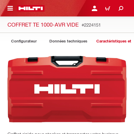
 MAIN CONTENT
CONNEXION OU INSCRIP
PANIER
COFFRET TE 1000-AVR VIDE
#2224151
Configurateur
Données techniques
Caractéristiques et 
Coffret rigide pour stocker et transporter votre burineur