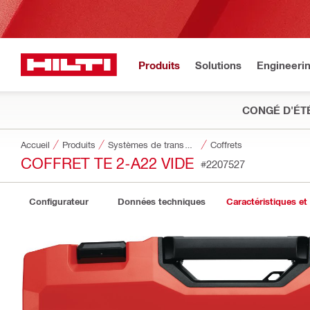
Produits
Solutions
Engineeri
CONGÉ D'ÉT
Accueil
Produits
Systèmes de transport et de stockage des outils
Coffrets
COFFRET TE 2-A22 VIDE
#2207527
Configurateur
Données techniques
Caractéristiques et