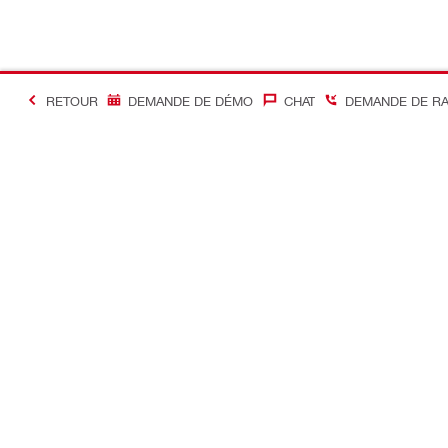
RETOUR
DEMANDE DE DÉMO
CHAT
DEMANDE DE R
#Making Constructi
Contact
Accès rapi
Contactez-nous
Mon compte