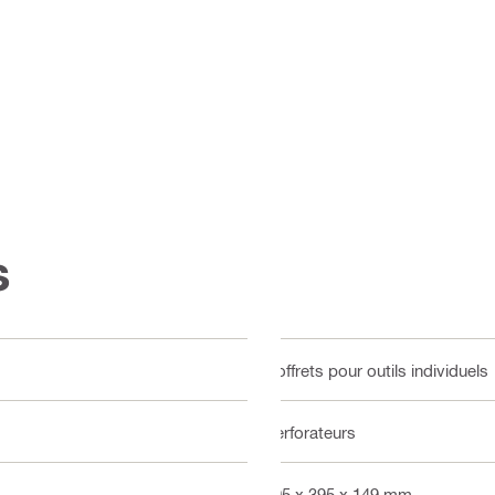
s
Coffrets pour outils individuels
Perforateurs
495 x 395 x 149 mm