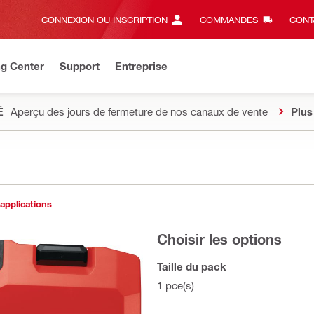
CONNEXION OU INSCRIPTION
COMMANDES
CONT
ng Center
Support
Entreprise
É
Aperçu des jours de fermeture de nos canaux de vente
Plus
 applications
Choisir les options
Taille du pack
1 pce(s)