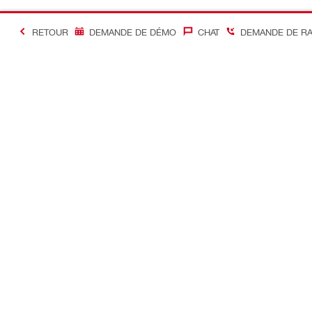
RETOUR
DEMANDE DE DÉMO
CHAT
DEMANDE DE R
#Making Constructi
Contact
Accès rapi
Contactez-nous
Mon compte
Points de vente
Mes command