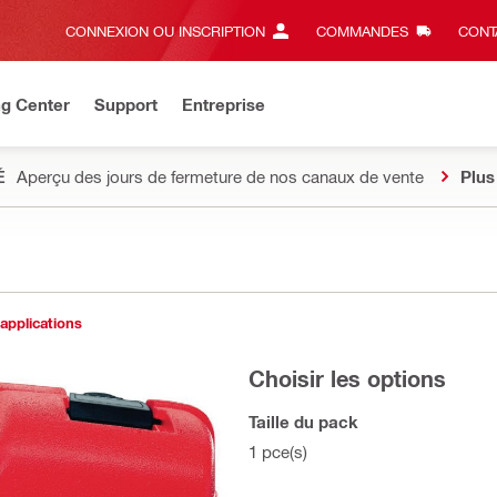
CONNEXION OU INSCRIPTION
COMMANDES
CONT
ng Center
Support
Entreprise
É
Aperçu des jours de fermeture de nos canaux de vente
Plus
 applications
Choisir les options
Taille du pack
1 pce(s)