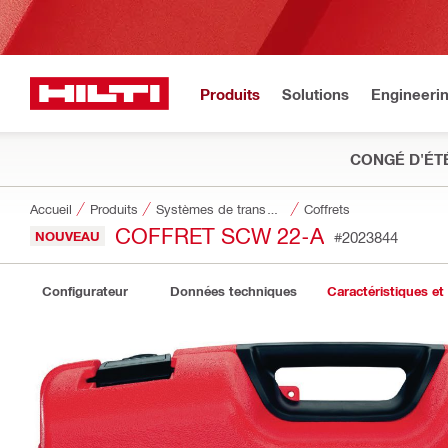
Produits
Solutions
Engineeri
CONGÉ D'ÉT
Accueil
Produits
Systèmes de transport et de stockage des outils
Coffrets
COFFRET SCW 22-A
NOUVEAU
#2023844
Configurateur
Données techniques
Caractéristiques et