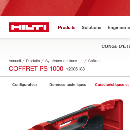
Produits
Solutions
Engineeri
CONGÉ D'ÉT
Accueil
Produits
Systèmes de transport et de stockage des outils
Coffrets
COFFRET PS 1000
#2006188
Configurateur
Données techniques
Caractéristiques et