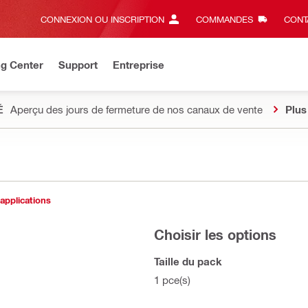
CONNEXION OU INSCRIPTION
COMMANDES
CONT
ng Center
Support
Entreprise
É
Aperçu des jours de fermeture de nos canaux de vente
Plus
 applications
Choisir les options
Taille du pack
1 pce(s)