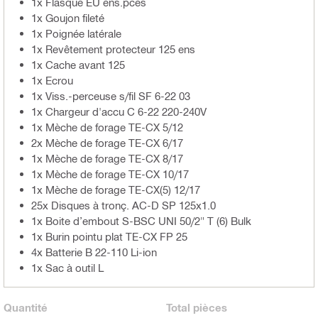
1x Flasque EU ens.pces
1x Goujon fileté
1x Poignée latérale
1x Revêtement protecteur 125 ens
1x Cache avant 125
1x Ecrou
1x Viss.-perceuse s/fil SF 6-22 03
1x Chargeur d'accu C 6-22 220-240V
1x Mèche de forage TE-CX 5/12
2x Mèche de forage TE-CX 6/17
1x Mèche de forage TE-CX 8/17
1x Mèche de forage TE-CX 10/17
1x Mèche de forage TE-CX(5) 12/17
25x Disques à tronç. AC-D SP 125x1.0
1x Boite d’embout S-BSC UNI 50/2" T (6) Bulk
1x Burin pointu plat TE-CX FP 25
4x Batterie B 22-110 Li-ion
1x Sac à outil L
Quantité
Total
pièces