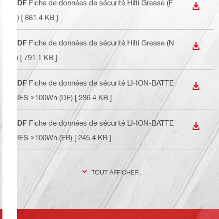
PDF
Fiche de données de sécurité Hilti Grease (F
TÉLÉC
R)
[ 881.4 KB ]
PDF
Fiche de données de sécurité Hilti Grease (N
TÉLÉC
L)
[ 791.1 KB ]
PDF
Fiche de données de sécurité LI-ION-BATTE
TÉLÉC
RIES >100Wh (DE)
[ 236.4 KB ]
PDF
Fiche de données de sécurité LI-ION-BATTE
TÉLÉC
RIES >100Wh (FR)
[ 245.4 KB ]
TOUT AFFICHER