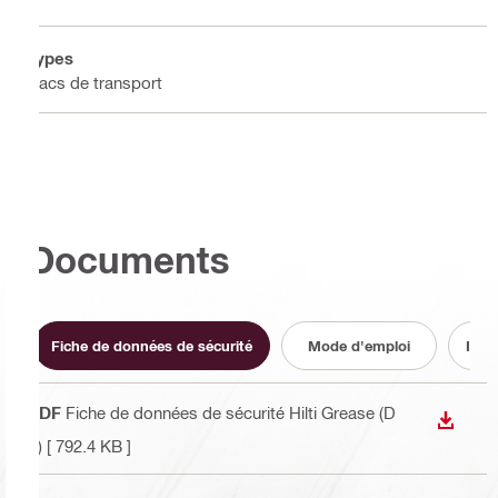
Types
Sacs de transport
Documents
Fiche de données de sécurité
Mode d'emploi
Info
PDF
Fiche de données de sécurité Hilti Grease (D
TÉLÉC
E)
[ 792.4 KB ]