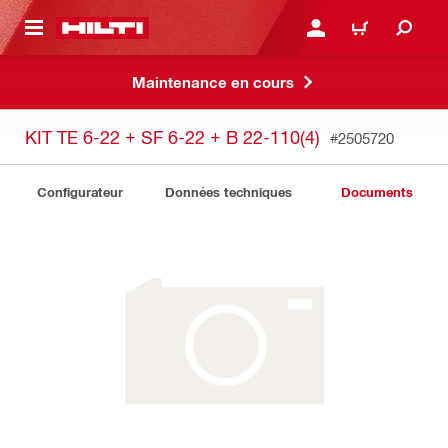
 MAIN CONTENT
CONNEXION OU INSCRIP
PANIER
Maintenance en cours
KIT TE 6-22 + SF 6-22 + B 22-110(4)
#2505720
Configurateur
Données techniques
Documents