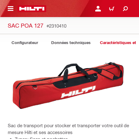
 MAIN CONTENT
CONNEXION OU INSCRIP
PANIER
SAC POA 127
#2310410
Configurateur
Données techniques
Caractéristiques et 
Sac de transport pour stocker et transporter votre outil de
mesure Hilti et ses accessoires