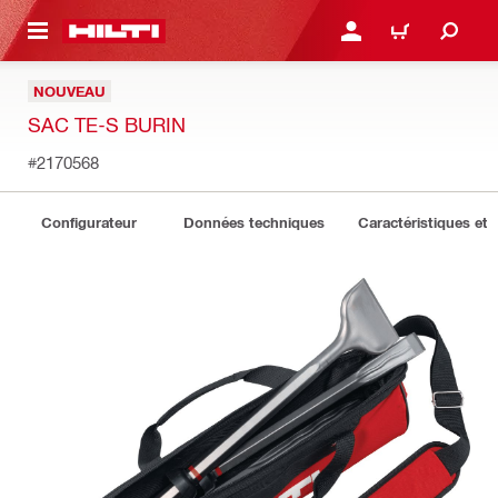
 MAIN CONTENT
CONNEXION OU INSCRIP
PANIER
NOUVEAU
SAC TE-S BURIN
#2170568
Configurateur
Données techniques
Caractéristiques et 