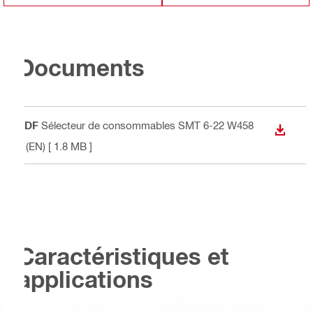
Documents
PDF
Sélecteur de consommables SMT 6-22 W458
TÉLÉC
6 (EN)
[ 1.8 MB ]
Caractéristiques et
applications