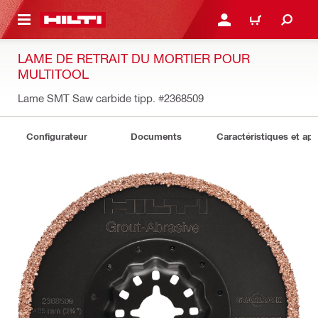
 MAIN CONTENT
CONNEXION OU INSCRIP
PANIER
LAME DE RETRAIT DU MORTIER POUR
MULTITOOL
Lame SMT Saw carbide tipp.
#2368509
Configurateur
Documents
Caractéristiques et app