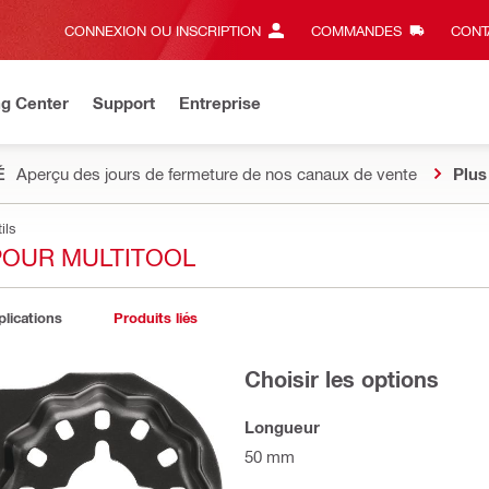
CONNEXION OU INSCRIPTION
COMMANDES
CONT
ng Center
Support
Entreprise
É
Aperçu des jours de fermeture de nos canaux de vente
Plus
ils
POUR MULTITOOL
plications
Produits liés
Choisir les options
Longueur
50 mm