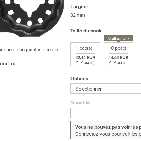
Largeur
32 mm
Taille du pack
Meilleur prix
1 pce(s)
10 pce(s)
 coupes plongeantes dans le
22,44 EUR
14,58 EUR
/
1 Pièce(s)
/
1 Pièce(s)
itool
ou
Options
Sélectionner
Quantité
Vous ne pouvez pas voir les p
Connectez-vous
pour voir les p