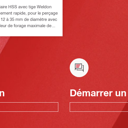
laire HSS avec tige Weldon
ement rapide, pour le perçage
 12 à 35 mm de diamètre avec
eur de forage maximale de
l’acier
n
Démarrer un