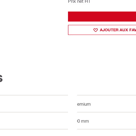
Prix net HT
AJOUTER AUX FA
s
Premium
100 mm