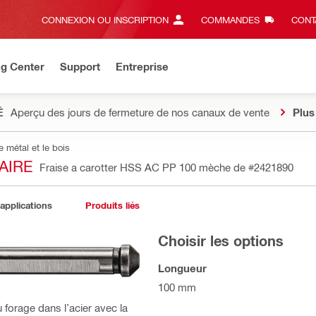
CONNEXION OU INSCRIPTION
COMMANDES
CONT
ng Center
Support
Entreprise
É
Aperçu des jours de fermeture de nos canaux de vente
Plus
 métal et le bois
AIRE
Fraise a carotter HSS AC PP 100 mèche de
#2421890
 applications
Produits liés
Choisir les options
Longueur
100 mm
 forage dans l’acier avec la