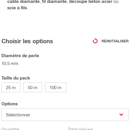
cable diamanté
,
fil diamanté
,
découpe béton acier
ou
scie à fils
.
Choisir les options
RÉINITIALISER
Diamètre de perle
10.5 mm
Taille du pack
25 m
50 m
100 m
Options
Sélectionner
Quantité
Total
pièces