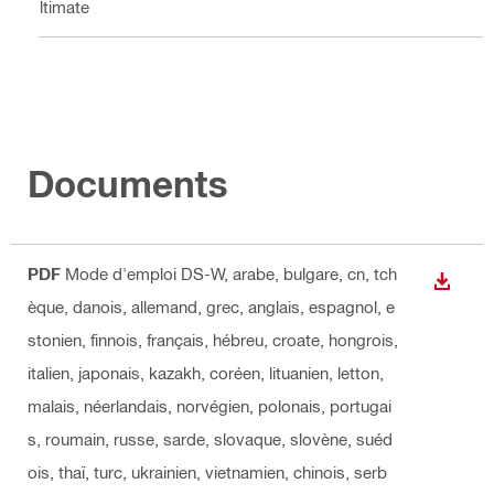
Ultimate
Documents
PDF
Mode d'emploi DS-W
, arabe, bulgare, cn, tch
TÉLÉC
èque, danois, allemand, grec, anglais, espagnol, e
stonien, finnois, français, hébreu, croate, hongrois,
italien, japonais, kazakh, coréen, lituanien, letton,
malais, néerlandais, norvégien, polonais, portugai
s, roumain, russe, sarde, slovaque, slovène, suéd
ois, thaï, turc, ukrainien, vietnamien, chinois, serb