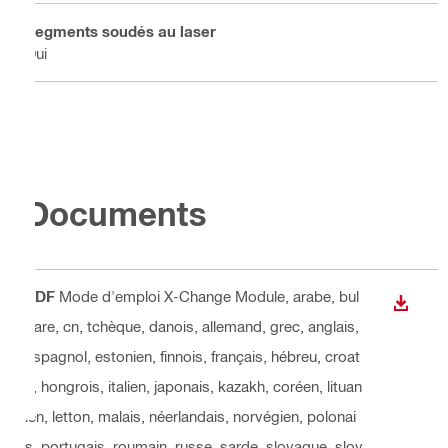
Segments soudés au laser
Oui
Documents
PDF
Mode d'emploi X-Change Module
, arabe, bul
TÉLÉC
gare, cn, tchèque, danois, allemand, grec, anglais,
espagnol, estonien, finnois, français, hébreu, croat
e, hongrois, italien, japonais, kazakh, coréen, lituan
ien, letton, malais, néerlandais, norvégien, polonai
s, portugais, roumain, russe, sarde, slovaque, slov