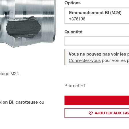
Options
Emmanchement BI (M24)
#376196
Quantité
Vous ne pouvez pas voir les p
Connectez-vous
pour voir les p
letage M24
Prix net HT
ion BI
,
carotteuse
ou
AJOUTER AUX FA