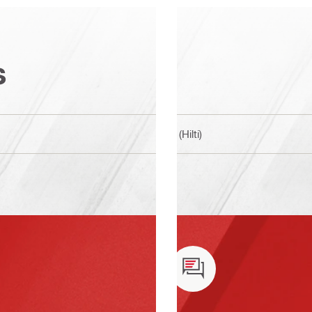
s
BI (Hilti)