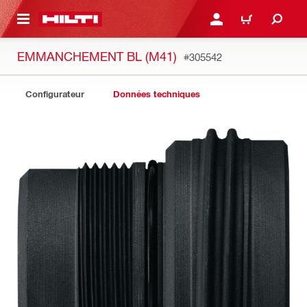
 MAIN CONTENT
CONNEXION OU INSCRIP
PANIER
EMMANCHEMENT BL (M41)
#305542
Configurateur
Données techniques