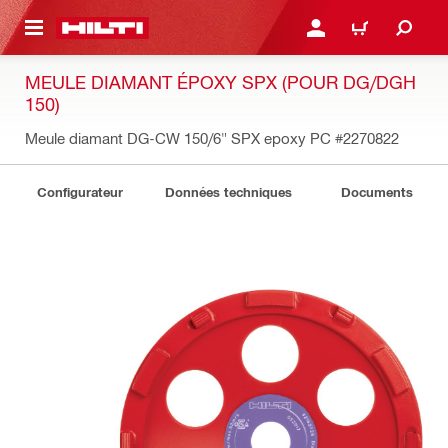
 MAIN CONTENT
CONNEXION OU INSCRIP
PANIER
MEULE DIAMANT ÉPOXY SPX (POUR DG/DGH
150)
Meule diamant DG-CW 150/6" SPX epoxy PC
#2270822
Configurateur
Données techniques
Documents