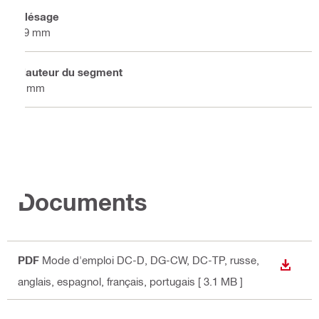
Alésage
19 mm
Hauteur du segment
5 mm
Documents
PDF
Mode d'emploi DC-D, DG-CW, DC-TP
, russe,
TÉLÉC
anglais, espagnol, français, portugais
[ 3.1 MB ]