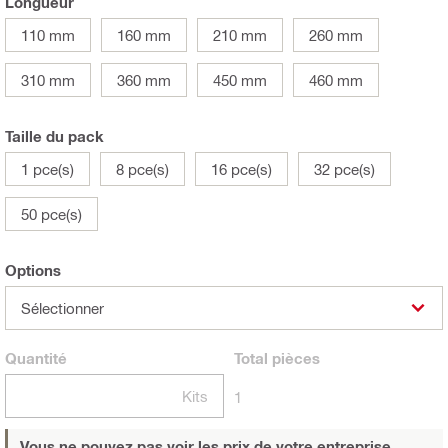
Longueur
110 mm
160 mm
210 mm
260 mm
310 mm
360 mm
450 mm
460 mm
Taille du pack
1 pce(s)
8 pce(s)
16 pce(s)
32 pce(s)
50 pce(s)
Options
Sélectionner
Quantité
Total
pièces
Kits
1
Vous ne pouvez pas voir les prix de votre entreprise