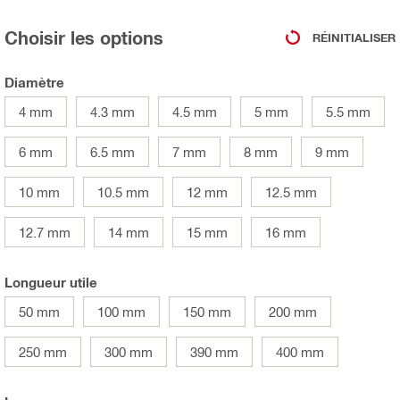
Choisir les options
RÉINITIALISER
Diamètre
4 mm
4.3 mm
4.5 mm
5 mm
5.5 mm
6 mm
6.5 mm
7 mm
8 mm
9 mm
10 mm
10.5 mm
12 mm
12.5 mm
12.7 mm
14 mm
15 mm
16 mm
Longueur utile
50 mm
100 mm
150 mm
200 mm
250 mm
300 mm
390 mm
400 mm