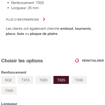
Renfoncement: TX25
Longueur: 25 mm
PLUS D'INFORMATIONS
Les clients ont également cherché
embout
,
tournevis
,
placo
,
bois
ou
plaque de platre
.
Choisir les options
RÉINITIALISER
Renfoncement
SQ2
TX15
TX20
TX25
TX30
TX40
Longueur