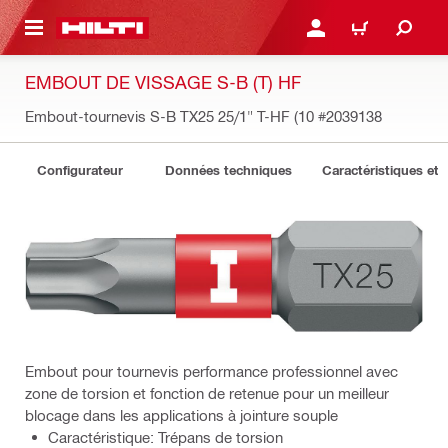
 MAIN CONTENT
CONNEXION OU INSCRIP
PANIER
EMBOUT DE VISSAGE S-B (T) HF
Embout-tournevis S-B TX25 25/1" T-HF (10
#2039138
Configurateur
Données techniques
Caractéristiques et 
Embout pour tournevis performance professionnel avec
zone de torsion et fonction de retenue pour un meilleur
blocage dans les applications à jointure souple
Caractéristique: Trépans de torsion