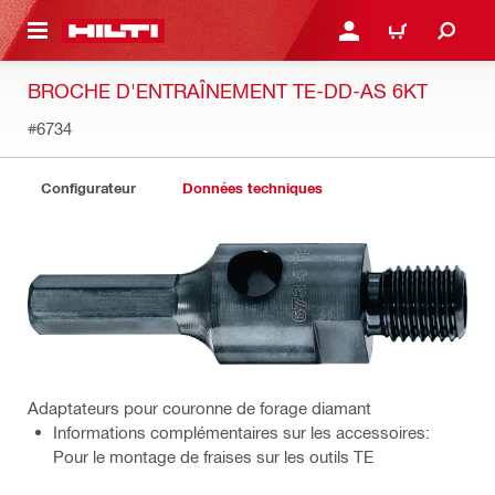
 MAIN CONTENT
CONNEXION OU INSCRIP
PANIER
BROCHE D'ENTRAÎNEMENT TE-DD-AS 6KT
#6734
Configurateur
Données techniques
Adaptateurs pour couronne de forage diamant
Informations complémentaires sur les accessoires:
Pour le montage de fraises sur les outils TE