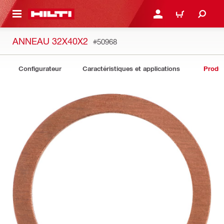
 MAIN CONTENT
CONNEXION OU INSCRIP
PANIER
ANNEAU 32X40X2
#50968
Configurateur
Caractéristiques et applications
Produit