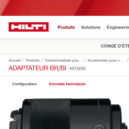
Produits
Solutions
Engineeri
CONGÉ D'ÉT
Accueil
Produits
Consommables pour outillage
Accessoires pour consommables d'outils
ADAPTATEUR BR/BI
#374230
Configurateur
Données techniques