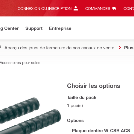
CONNEXION OU INSCRIPTION
COMMANDES
CONT
ng Center
Support
Entreprise
É
Aperçu des jours de fermeture de nos canaux de vente
Plus
Accessoires pour scies
Choisir les options
Taille du pack
1 pce(s)
Options
Plaque dentée W-CSR ACS