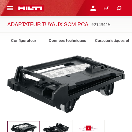
 MAIN CONTENT
CONNEXION OU INSCRIP
PANIER
ADAPTATEUR TUYAUX SCM PCA
#2149415
Configurateur
Données techniques
Caractéristiques et 